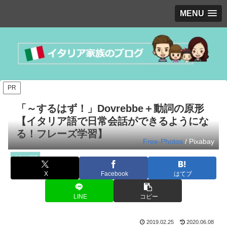
MENU
PR
「～するはず！」Dovrebbe＋動詞の原形
【イタリア語で日常会話ができるようにな
る！フレーズ学習】
Free-Photos
/ Pixabay
イタリア語
X
Facebook
はてブ
LINE
コピー
2019.02.25
2020.06.08