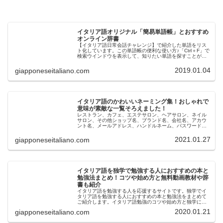
イタリア語オリジナル「簡易単語帳」とおすすめ
オンライン辞書
【イタリア語日常会話チャレンジ】で紹介した単語をリス
ト化しています。この単語帳の便利な使い方♪「Ctrl＋F」で
検索ウインドウを表示して、知りたい単語を探すことがで
きます。イタリア語→日本語、日本語→イタリア語 どち
らでも検索できるので、良...
2019.01.04
giapponeseitaliano.com
イタリア語のかわいいネーミング集！おしゃれで
意味が素敵な一覧そろえました！
レストラン、カフェ、エステサロン、ヘアサロン、ネイル
サロン、その他ショップ名、ブランド名、会社名、アカウ
ント名、メールアドレス、ハンドルネーム、パスワード、
ペットの名前など色んなネーミングで使える！可愛いイタ
リア語。日本人とイタリア語は相性...
2021.01.27
giapponeseitaliano.com
イタリア語を独学で勉強する人におすすめの本と
勉強法まとめ！コツや始め方と無料動画教材や辞
書も紹介
イタリア語を勉強する人を応援するサイトです。独学でイ
タリア語を勉強する人におすすめの本と勉強法をまとめて
ご紹介します。イタリア語勉強のコツや始め方と独学にお
すすめの無料の動画やおすすめ教材と、おすすめの辞書も
2020.01.21
giapponeseitaliano.com
紹介します！イタリア語を勉強した...