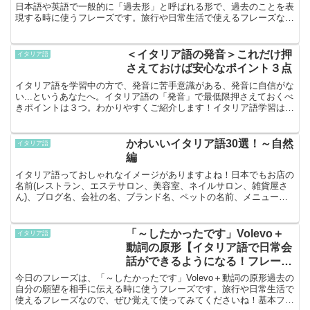
日本語や英語で一般的に「過去形」と呼ばれる形で、過去のことを表
現する時に使うフレーズです。旅行や日常生活で使えるフレーズなの
で、ぜひ覚えて使ってみてくださいね！基本フ...
＜イタリア語の発音＞これだけ押
イタリア語
さえておけば安心なポイント３点
イタリア語を学習中の方で、発音に苦手意識がある、発音に自信がな
い...というあなたへ。イタリア語の「発音」で最低限押さえておくべ
きポイントは３つ。わかりやすくご紹介します！イタリア語学習は趣
味だし、書いたり、読んだり、聞ければいいんだ。なん...
かわいいイタリア語30選！～自然
イタリア語
編
イタリア語っておしゃれなイメージがありますよね！日本でもお店の
名前(レストラン、エステサロン、美容室、ネイルサロン、雑貨屋さ
ん)、ブログ名、会社の名、ブランド名、ペットの名前、メニュー名
などにイタリア語はよく使われています。でも、日本では、...
「～したかったです」Volevo＋
イタリア語
動詞の原形【イタリア語で日常会
話ができるようになる！フレーズ
学習】
今日のフレーズは、「～したかったです」Volevo＋動詞の原形過去の
自分の願望を相手に伝える時に使うフレーズです。旅行や日常生活で
使えるフレーズなので、ぜひ覚えて使ってみてくださいね！基本フレ