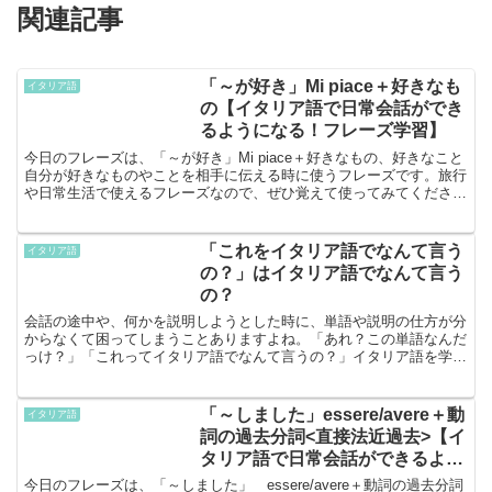
関連記事
「～が好き」Mi piace＋好きなも
イタリア語
の【イタリア語で日常会話ができ
るようになる！フレーズ学習】
今日のフレーズは、「～が好き」Mi piace＋好きなもの、好きなこと
自分が好きなものやことを相手に伝える時に使うフレーズです。旅行
や日常生活で使えるフレーズなので、ぜひ覚えて使ってみてください
ね！基本フレーズMi piace la piz...
「これをイタリア語でなんて言う
イタリア語
の？」はイタリア語でなんて言う
の？
会話の途中や、何かを説明しようとした時に、単語や説明の仕方が分
からなくて困ってしまうことありますよね。「あれ？この単語なんだ
っけ？」「これってイタリア語でなんて言うの？」イタリア語を学習
し始めたら、やっぱり使いたいですよね！言語で大事なのは...
「～しました」essere/avere＋動
イタリア語
詞の過去分詞<直接法近過去>【イ
タリア語で日常会話ができるよう
になる！フレーズ学習】
今日のフレーズは、「～しました」 essere/avere＋動詞の過去分詞