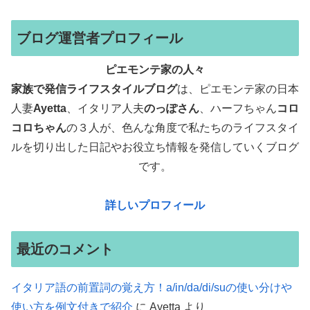
ブログ運営者プロフィール
ピエモンテ家の人々
家族で発信ライフスタイルブログ
は、ピエモンテ家の日本
人妻
Ayetta
、イタリア人夫
のっぽさん
、ハーフちゃん
コロ
コロちゃん
の３人が、色んな角度で
私たちのライフスタイ
ルを切り出した日記やお役立ち情報を発信していくブログ
です。
詳しいプロフィール
最近のコメント
イタリア語の前置詞の覚え方！a/in/da/di/suの使い分けや
使い方を例文付きで紹介
に
Ayetta
より