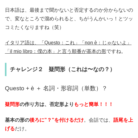
日本語は、最後まで聞かないと否定するのか分からないの
で、変なところで溜められると、ちがうんかいっ！とツッ
コミたくなりますね（笑）
イタリア語は、「Questo：これ」「non è：じゃないよ」
「il mio libro：僕の本」と言う順番が基本の形
ですね。
チャレンジ２ 疑問形（これは〜なの？）
Questo + è ＋ 名詞・形容詞（単数）？
疑問形
の作り方は、否定形より
もっと簡単！！！
基本の形の
後ろに”？”を付けるだけ
。会話では、
語尾を上
げる
だけ。