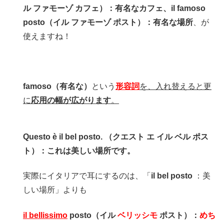
ル ファモーゾ カフェ）：有名なカフェ、il famoso
posto（イル ファモーゾ ポスト）：有名な場所
、が
使えますね！
famoso（有名な）
という
形容詞
を、入れ替えると更
に
応用の幅が広がります
。
Questo è il bel posto. （クエスト エ イル ベル ポス
ト）：これは美しい場所です。
実際にイタリアで耳にするのは、「
il bel posto
：美
しい場所」よりも
il bellissimo
posto（イル
ベリッシモ
ポスト）：
めち