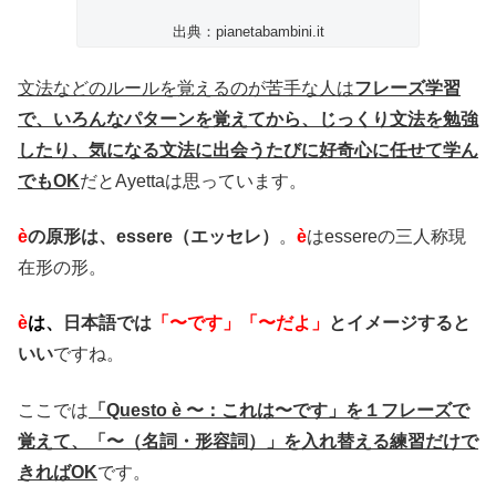
出典：pianetabambini.it
文法などのルールを覚えるのが苦手な人は
フレーズ学習
で、いろんなパターンを覚えてから、じっくり文法を勉強
したり、気になる文法に出会うたびに好奇心に任せて学ん
でもOK
だとAyettaは思っています。
è
の原形は、essere（エッセレ）
。
è
はessereの三人称現
在形の形。
è
は、
日本語では
「〜です」「〜だよ」
とイメージすると
いい
ですね。
ここでは
「Questo è 〜：これは〜です」を１フレーズで
覚えて、「〜（名詞・形容詞）」を入れ替える練習だけで
きればOK
です。