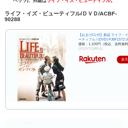
ベッラ)、邦題は
ライフ・イズ・ビューティフル
。
ライフ・イズ・ビューティフル/ＤＶＤ/ACBF-
90288
【おまけCL付】新品 ライフ・
ーティフル / (DVD) PJBF1572
価格：1,100円（税込、送料無料
(2025/7/18時点)
楽