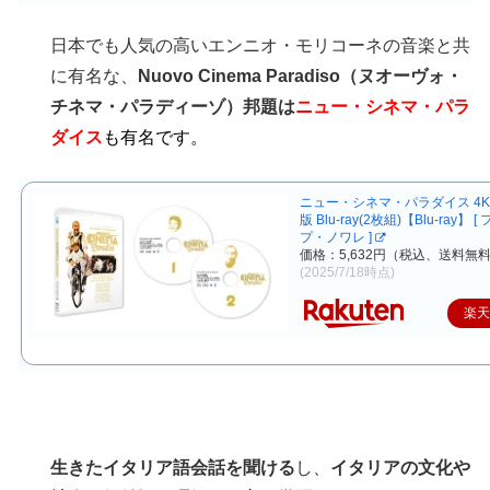
日本でも人気の高いエンニオ・モリコーネの音楽と共
に有名な、
Nuovo Cinema Paradiso（ヌオーヴォ・
チネマ・パラディーゾ）邦題は
ニュー・シネマ・パラ
ダイス
も有名です。
ニュー・シネマ・パラダイス 4
版 Blu-ray(2枚組)【Blu-ray】 
プ・ノワレ ]
価格：5,632円（税込、送料無料
(2025/7/18時点)
楽
生きたイタリア語会話を聞ける
し、
イタリアの文化や