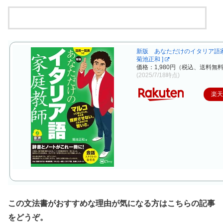
新版 あなただけのイタリア語家
菊池正和 ]
価格：1,980円（税込、送料無料
(2025/7/18時点)
楽
この文法書がおすすめな理由が気になる方はこちらの記事
をどうぞ。