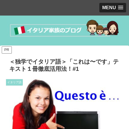
MENU
PR
＜独学でイタリア語＞「これは〜です」テ
キスト１冊徹底活用法！#1
イタリア語