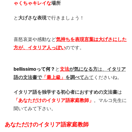
ゃくちゃキレイな
場所
と
大げさな表現
で行きましょう！
喜怒哀楽や感動など
気持ちを
表現言葉は
大げさにした
方が、イタリア人っぽい
のです。
bellissimoって何？
と
文法
が気になる方
は、
イタリア
語の文法書で
「最上級」
を調べて
みて
くださいね。
イタリア語を独学する初心者におすすめの文法書
は
「あなただけのイタリア語家庭教師」
。マルコ先生に
聞いてみて下さい。
あなただけのイタリア語家庭教師