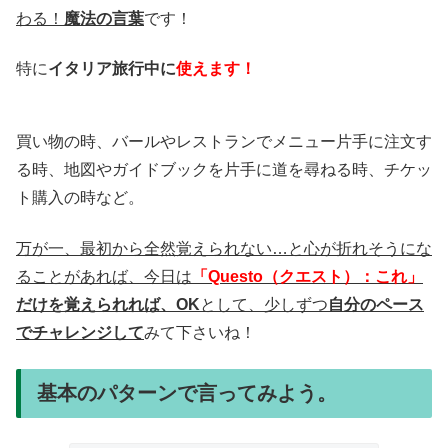
わる！
魔法の言葉
です！
特に
イタリア旅行中に
使えます！
買い物の時、バールやレストランでメニュー片手に注文す
る時、地図やガイドブックを片手に道を尋ねる時、チケッ
ト購入の時など。
万が一、最初から全然覚えられない…と心が折れそうにな
ることがあれば、今日は
「Questo（クエスト）：これ」
だけを覚えられれば、OK
として、少しずつ
自分のペース
でチャレンジして
みて下さいね！
基本のパターンで言ってみよう。