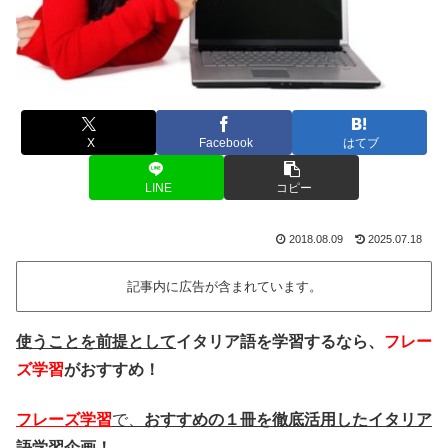
X
Facebook
はてブ
LINE
コピー
2018.08.09
2025.07.18
記事内に広告が含まれています。
使うことを前提として
イタリア語を学習するなら、
フレー
ズ学習
がおすすめ！
フレーズ学習
で、
おすすめの１冊を徹底活用したイタリア
語学習企画！