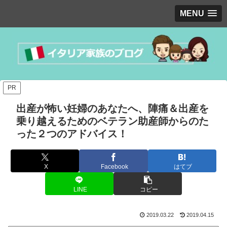
MENU
PR
出産が怖い妊婦のあなたへ、陣痛＆出産を
乗り越えるためのベテラン助産師からのた
った２つのアドバイス！
X
Facebook
はてブ
LINE
コピー
2019.03.22
2019.04.15