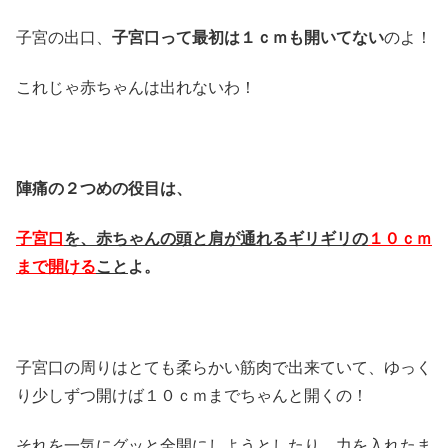
子宮の出口、
子宮口って最初は１ｃｍも開いてない
のよ！
これじゃ赤ちゃんは出れないわ！
陣痛の２つめの役目は、
子宮口
を、赤ちゃんの頭と肩が通れるギリギリの
１０ｃｍ
まで開ける
こと
よ。
子宮口の周りはとても柔らかい筋肉で出来ていて、ゆっく
り少しずつ開けば１０ｃｍまでちゃんと開くの！
それを
一気にグッと全開にしようとしたり、力を入れたま