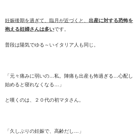
妊娠後期を過ぎて、臨月が近づくと、
出産に対する恐怖を
抱える妊婦さんは多い
です。
普段は陽気でゆる～いイタリア人も同じ。
「元々痛みに弱いの…私。陣痛も出産も怖過ぎる…心配し
始めると寝れなくなる…」
と嘆くのは、２０代の初マタさん。
「久しぶりの妊娠で、高齢だし…」