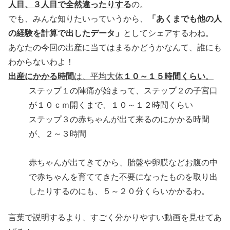
人目、３人目で全然違ったりする
の。
でも、みんな知りたいっていうから、
「あくまでも他の人
の経験を計算で出したデータ」
としてシェアするわね。
あなたの今回の出産に当てはまるかどうかなんて、誰にも
わからないわよ！
出産にかかる時間
は、平均大体
１０～１５時間くらい
。
ステップ１の陣痛が始まって、ステップ２の子宮口
が１０ｃｍ開くまで、１０～１２時間くらい
ステップ３の赤ちゃんが出て来るのにかかる時間
が、２～３時間
赤ちゃんが出てきてから、胎盤や卵膜などお腹の中
で赤ちゃんを育ててきた不要になったものを取り出
したりするのにも、５～２０分くらいかかるわ。
言葉で説明するより、すごく分かりやすい動画を見せてあ