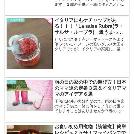
ます！２歳の子供と一緒に作ることがで
きる失敗知らずの簡単レシピです。世界
中で愛されるLoackerのウエハースを使っ
た、おしゃれなイタリアンデザート。今
イタリアにもケチャップがあ
イタリア生活
日紹介するケーキ...
る！！！「La salsa Rubra(ラ・
サルサ・ルーブラ)」激うまっ！
【レシピあり】
ピザにパスタ！赤いトマトソースをよく
使っているイメージの強いグルメ大国イ
タリアですが、イタリアの家庭に、基本
的には「ケチャップ」はありません。
「ケチャップ」は、味音痴のアメリカ人
が作ったB級ソースだとイタリア人は思っ
ているのだそう。だから、...
雨の日の家の中での遊び方！日本
子育て
のママ達の定番３選＆イタリアマ
マのアイデア６選
子供はお外が大好きなので、雨の日お家
の中で子供と一緒に何をしようかと困っ
てしまうことはありませんか？春の北イ
タリアは雨季ではないのですが雨の日も
結構あって、コロコロちゃんと何をしよ
うか困ることがあります。もう少し大き
お食い初め用煮物【筑前煮】簡単
料理
くなると一つのことに集中...
レシピ＜２５分！フライパンでで