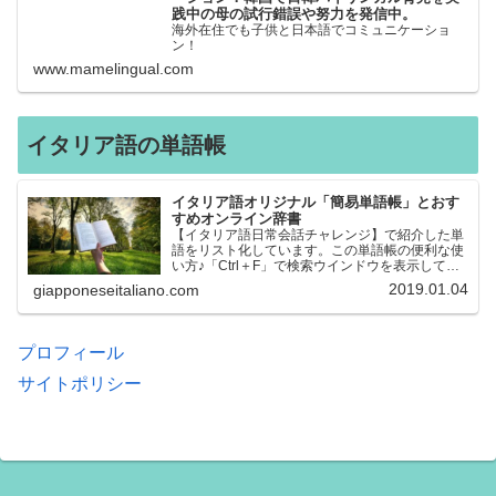
践中の母の試行錯誤や努力を発信中。
海外在住でも子供と日本語でコミュニケーショ
ン！
www.mamelingual.com
イタリア語の単語帳
イタリア語オリジナル「簡易単語帳」とおす
すめオンライン辞書
【イタリア語日常会話チャレンジ】で紹介した単
語をリスト化しています。この単語帳の便利な使
い方♪「Ctrl＋F」で検索ウインドウを表示して、
知りたい単語を探すことができます。イタリア語
2019.01.04
giapponeseitaliano.com
→日本語、日本語→イタリア語 どちらでも検索
できるので、良…
プロフィール
サイトポリシー