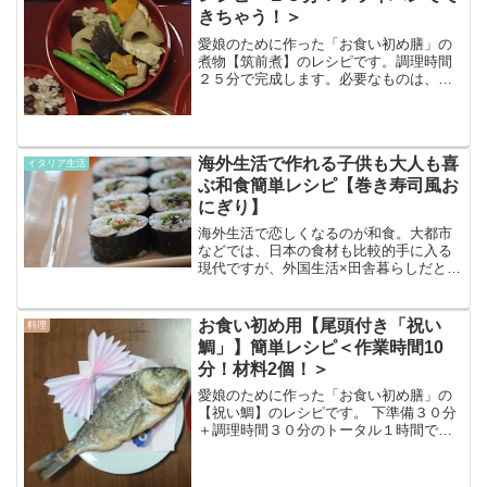
きちゃう！＞
愛娘のために作った「お食い初め膳」の
煮物【筑前煮】のレシピです。調理時間
２５分で完成します。必要なものは、鶏
肉、野菜(人参、インゲン、レンコン)、シ
イタケ、醤油、酒、砂糖、だしの素、深
めのフライパンとゆるいヤル気。海外在
住だし、大変そうなの...
海外生活で作れる子供も大人も喜
イタリア生活
ぶ和食簡単レシピ【巻き寿司風お
にぎり】
海外生活で恋しくなるのが和食。大都市
などでは、日本の食材も比較的手に入る
現代ですが、外国生活×田舎暮らしだとな
かなか日本の食材が手に入らなくて、和
食を作りたいけど作れない。。。作れる
ものが限られる。。。でも和食が食べた
お食い初め用【尾頭付き「祝い
料理
い！子供にも、旦那にも...
鯛」】簡単レシピ＜作業時間10
分！材料2個！＞
愛娘のために作った「お食い初め膳」の
【祝い鯛】のレシピです。 下準備３０分
＋調理時間３０分のトータル１時間で完
成します。実際に手を動かす作業時間
は、１０分程度です！必要なものは、
鯛、塩、オーブン、アルミホイルとゆる