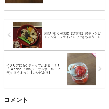
いヤル気。海外在住だし、大...
お食い初め用煮物【筑前煮】簡単レシピ
＜２５分！フライパンでできちゃう！＞
イタリアにもケチャップがある！！！
「La salsa Rubra(ラ・サルサ・ルーブ
ラ)」激うまっ！【レシピあり】
コメント