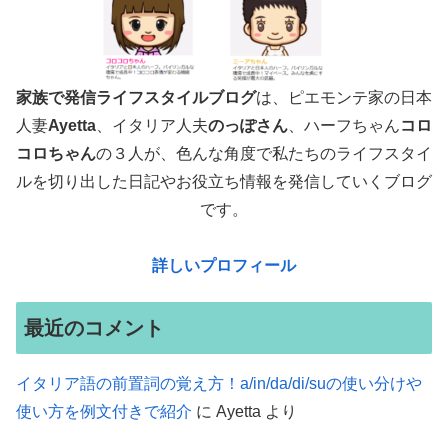
家族で発信ライフスタイルブログ
は、ピエモンテ家の日本
人妻
Ayetta
、イタリア人夫
のっぽさん
、ハーフちゃん
コロ
コロちゃん
の３人が、色んな角度で
私たちのライフスタイ
ルを切り出した日記やお役立ち情報を発信していくブログ
です。
詳しいプロフィール
最近のコメント
イタリア語の前置詞の覚え方！a/in/da/di/suの使い分けや
使い方を例文付きで紹介
に
Ayetta
より