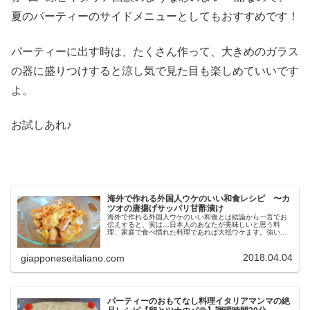
夏のパーティーのサイドメニューとしてもおすすめです！
パーティーに出す時は、たくさん作って、大きめのガラス
の器に盛りつけすると涼し気で見た目も楽しめていいです
よ。
お試しあれ♪
海外で作れる外国人ウケのいい和食レシピ 〜カ
ツオの唐揚げサッパリ甘酢漬け
海外で作れる外国人ウケのいい和食とは結論から一言でお
伝えすると、実は…日本人のあなたが美味しいと思う料
理、家庭で食べ慣れた料理であれば大抵ウケます。強いて
ポイントを上げるなら、子供が喜ぶ料理を選ぶとほぼ間違
いなく、外国人にウケます！例を上げ...
2018.04.04
giapponeseitaliano.com
パーティーのおもてなし料理イタリアマンマの絶