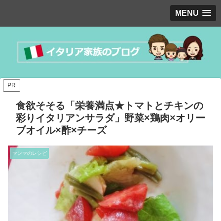
MENU
PR
食欲そそる「栄養満点★トマトとチキンの
彩りイタリアンサラダ」野菜×鶏肉×オリー
ブオイル×酢×チーズ
マンマのレシピ