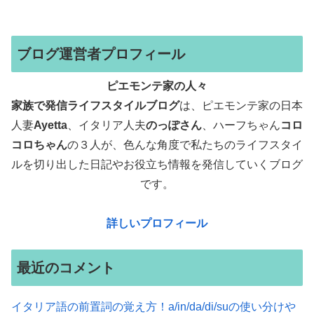
ブログ運営者プロフィール
ピエモンテ家の人々
家族で発信ライフスタイルブログ
は、ピエモンテ家の日本
人妻
Ayetta
、イタリア人夫
のっぽさん
、ハーフちゃん
コロ
コロちゃん
の３人が、色んな角度で
私たちのライフスタイ
ルを切り出した日記やお役立ち情報を発信していくブログ
です。
詳しいプロフィール
最近のコメント
イタリア語の前置詞の覚え方！a/in/da/di/suの使い分けや