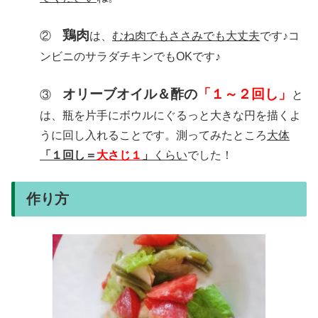
鶏肉
②
は、
むね肉でもささみでも大丈夫
です♪コ
ンビニのサラダチキンでもOKです♪
オリーブオイル＆酢の
「１～２回し」
③
と
は、瓶を片手にボウルにぐるっと大きな円を描くよ
うに回し入れることです。測ってみたところ
大体
「１回し＝
大さじ１
」
くらい
でした！
作り方