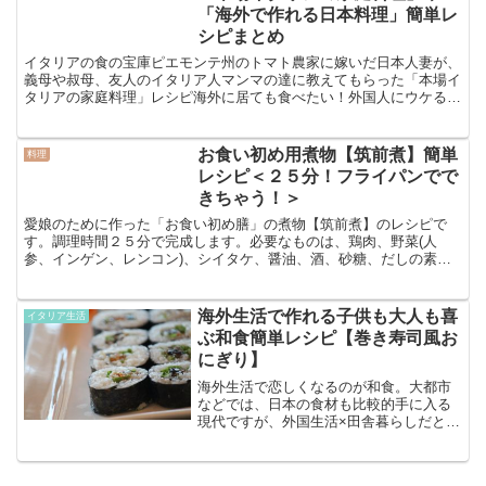
「海外で作れる日本料理」簡単レ
シピまとめ
イタリアの食の宝庫ピエモンテ州のトマト農家に嫁いだ日本人妻が、
義母や叔母、友人のイタリア人マンマの達に教えてもらった「本場イ
タリアの家庭料理」レシピ海外に居ても食べたい！外国人にウケる！
「海外で作れる日本料理」レシピをご紹介します！！「本場...
お食い初め用煮物【筑前煮】簡単
料理
レシピ＜２５分！フライパンでで
きちゃう！＞
愛娘のために作った「お食い初め膳」の煮物【筑前煮】のレシピで
す。調理時間２５分で完成します。必要なものは、鶏肉、野菜(人
参、インゲン、レンコン)、シイタケ、醤油、酒、砂糖、だしの素、
深めのフライパンとゆるいヤル気。海外在住だし、大変そうなの...
海外生活で作れる子供も大人も喜
イタリア生活
ぶ和食簡単レシピ【巻き寿司風お
にぎり】
海外生活で恋しくなるのが和食。大都市
などでは、日本の食材も比較的手に入る
現代ですが、外国生活×田舎暮らしだとな
かなか日本の食材が手に入らなくて、和
食を作りたいけど作れない。。。作れる
ものが限られる。。。でも和食が食べた