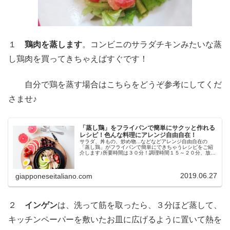
１
鶏肉を蒸します
。コンビニのサラダチキンみたいな蒸
し鶏肉を買ってきちゃえばすぐです！
自分で鶏を蒸す場合はこちらをどうぞ参考にしてくだ
さませ♪
「蒸し鶏」をフライパンで簡単にサクッと作れる
レシピ！色んな料理にアレンジ自由自在！
サラダ、丼もの、炒め物...などなどアレンジ自由自在の
「蒸し鶏」がフライパンで簡単にできちゃうレシピをご紹
介します♪所要時間は３０分！調理時間１５～２０分、放置
時間１０分でできますよ。材料は、鶏肉（むね肉がおすす
め）、酒（白ワインでもOK）...
2019.06.27
giapponeseitaliano.com
２
インゲン
は、洗って筋を取ったら、３分ほど蒸して、
キッチンペーパーを敷いたお皿に広げるように置いて熱を