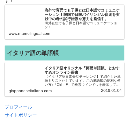
す！
海外で育児でも子供とは日本語でコミュニケ
ーション！韓国で日韓バイリンガル育児を実
践中の母の試行錯誤や努力を発信中。
海外在住でも子供と日本語でコミュニケーショ
ン！
www.mamelingual.com
イタリア語の単語帳
イタリア語オリジナル「簡易単語帳」とおす
すめオンライン辞書
【イタリア語日常会話チャレンジ】で紹介した単
語をリスト化しています。この単語帳の便利な使
い方♪「Ctrl＋F」で検索ウインドウを表示して、
知りたい単語を探すことができます。イタリア語
2019.01.04
giapponeseitaliano.com
→日本語、日本語→イタリア語 どちらでも検索
できるので、良…
プロフィール
サイトポリシー