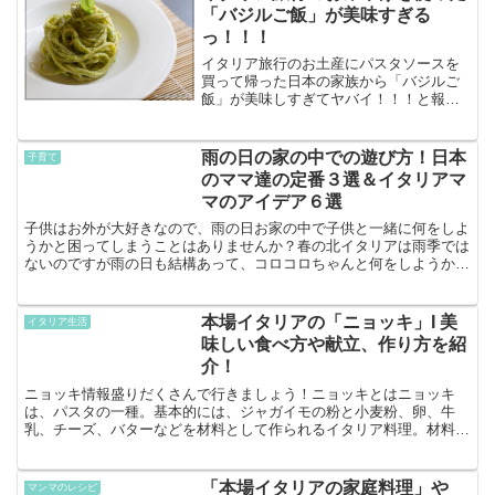
「バジルご飯」が美味すぎる
っ！！！
イタリア旅行のお土産にパスタソースを
買って帰った日本の家族から「バジルご
飯」が美味しすぎてヤバイ！！！と報告
をもらいました！レシピを公開するほど
のことではないのですが...( ´艸｀)お土産
でもらったり、買っても冷蔵庫で残って
雨の日の家の中での遊び方！日本
子育て
しまいがちの「...
のママ達の定番３選＆イタリアマ
マのアイデア６選
子供はお外が大好きなので、雨の日お家の中で子供と一緒に何をしよ
うかと困ってしまうことはありませんか？春の北イタリアは雨季では
ないのですが雨の日も結構あって、コロコロちゃんと何をしようか困
ることがあります。もう少し大きくなると一つのことに集中...
本場イタリアの「ニョッキ」I 美
イタリア生活
味しい食べ方や献立、作り方を紹
介！
ニョッキ情報盛りだくさんで行きましょう！ニョッキとはニョッキ
は、パスタの一種。基本的には、ジャガイモの粉と小麦粉、卵、牛
乳、チーズ、バターなどを材料として作られるイタリア料理。材料を
練り合わせて、団子状に丸めたり、棒状に丸めて切ったりものを...
「本場イタリアの家庭料理」や
マンマのレシピ