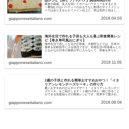
品レシピ【卵とツナのパテ】調理時間20分
家族や親戚、友人を招いてホームパーティーをするとき、
一番悩むのはパーティーのおもてなし料理のサイドメニュ
ーではありませんか？メイン以上に、実は意外と悩ましい
のがサイドメニューに何を用意するか。今年のパスクアラ
ンチで「絶品！」と美食家イタリア...
2018.04.03
giapponeseitaliano.com
海外生活で作れる子供も大人も喜ぶ和食簡単レシ
ピ【巻き寿司風おにぎり】
海外生活で恋しくなるのが和食。大都市などでは、日本の
食材も比較的手に入る現代ですが、外国生活×田舎暮らしだ
となかなか日本の食材が手に入らなくて、和食を作りたい
けど作れない。。。作れるものが限られる。。。でも和食
が食べたい！子供にも、旦那にも...
2018.11.05
giapponeseitaliano.com
2歳の子供と作れる簡単おすすめおやつ！「イタ
リアンレモンチーズケーキ」の作り方
夏におすすめのひんやりデザート「イタリアンレモンチー
ズケーキ」をご紹介します！２歳の子供と一緒に作ること
ができる失敗知らずの簡単レシピです。世界中で愛される
Loackerのウエハースを使った、おしゃれなイタリアンデザ
ート。今日紹介するケーキ...
2018.08.04
giapponeseitaliano.com