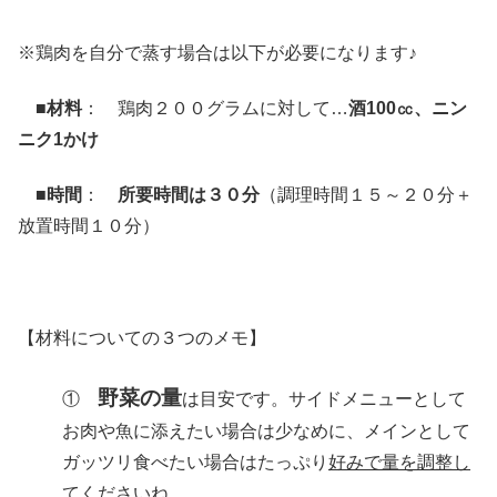
※鶏肉を自分で蒸す場合は以下が必要になります♪
■材料
： 鶏肉２００グラムに対して…
酒100㏄、ニン
ニク1かけ
■時間
：
所要時間は３０分
（調理時間１５～２０分＋
放置時間１０分）
【材料についての３つのメモ】
野菜の量
①
は目安です。サイドメニューとして
お肉や魚に添えたい場合は少なめに、メインとして
ガッツリ食べたい場合はたっぷり
好みで量を調整し
てください
ね。