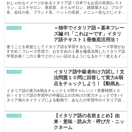
おしゃれなイメージがあるイタリア語！日本でもお店の名前(レスト
ラン、エステサロン、美容室、ネイルサロン、雑貨屋さん)、ブログ
名、会社の名、ブランド名、ペットの名前、メニュー名などにイタリ
ア語はよく使われています。おしゃれな言葉と言えば、フラ...
＜独学でイタリア語＞基本フレー
イタリア語
ズ編 #1「これは〜です」イタリ
ア語テキスト１冊徹底活用法！
使うことを前提としてイタリア語を学習するなら、フレーズ学習がお
すすめ！フレーズ学習で、おすすめの１冊を徹底活用したイタリア語
学習企画！この１冊でどのくらい話せるようになるか？！使えるイタ
リア語を楽しく学びたい人のために、テキスト１冊を徹底的...
イタリア語中級者向け力試し！文
イタリア語
法問題１０問に回答して実力&弱
点をチェックしよう！【動画あ
り】
イタリア語の実力&弱点チェック１０問チャレンジ！所要時間１０
分！イタリア語の学習中の中級以上の方向けの実力チェックです♪イ
タリア発のネイティブによる動画で、あなたの学習中のイタリア語の
力試しにチャレンジしてみませんか？単純に日本で手に入るテ...
【イタリア語の名前まとめ】由
イタリア語
来・意味・読み方・呼び方・ニッ
クネーム