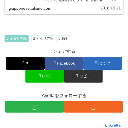
ルサロン、雑貨屋さん)、ブログ名、会社の名、ブランド
名、ペットの名前、メニュー名などにイタリア語はよく使
われています。でも、日本では、...
2018.10.21
giapponeseitaliano.com
イタリア語
イタリア語
独学
シェアする
X
Facebook
はてブ
LINE
コピー
Ayettaをフォローする
Ayetta