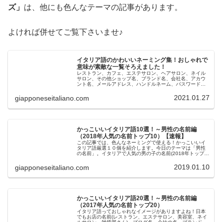
ズ」
は、他にも色んなテーマの記事があります。
よければ併せてご覧下さいませ♪
イタリア語のかわいいネーミング集！おしゃれで
意味が素敵な一覧そろえました！
レストラン、カフェ、エステサロン、ヘアサロン、ネイル
サロン、その他ショップ名、ブランド名、会社名、アカウ
ント名、メールアドレス、ハンドルネーム、パスワード、
ペットの名前など色んなネーミングで使える！可愛いイタ
リア語。日本人とイタリア語は相性...
2021.01.27
giapponeseitaliano.com
かっこいいイタリア語10選！～男性の名前編
（2018年人気の名前トップ10）【速報】
この記事では、色んなネーミングで使える！かっこいいイ
タリア語厳選１０個を紹介します。今日のテーマは「男性
の名前」。イタリアで人気の男の子の名前(2018年トップ１
0)をご紹介しましょう！「これだ！」というお気に入りの
名前が見つかりますように...
2019.01.10
giapponeseitaliano.com
かっこいいイタリア語20選！～男性の名前編
（2017年人気の名前トップ20）
イタリア語っておしゃれなイメージがありますよね！日本
でもお店の名前(レストラン、エステサロン、美容室、ネイ