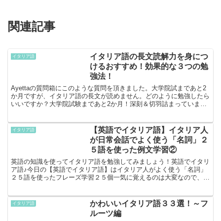
関連記事
イタリア語の長文読解力を身につ
イタリア語
けるおすすめ！効果的な３つの勉
強法！
Ayettaの質問箱にこのような質問を頂きました。大学院試まであと2
か月ですが、イタリア語の長文が読めません。どのように勉強したら
いいですか？大学院試験まであと2か月！深刻＆切羽詰まっています
ね。大事な試験の前にイタリア語力をブラッシュアッ...
【英語でイタリア語】イタリア人
イタリア語
が日常会話でよく使う「名詞」２
５語を使った例文学習②
英語の知識を使ってイタリア語を勉強してみましょう！英語でイタリ
ア語♪今日の【英語でイタリア語】はイタリア人がよく使う「名詞」
２５語を使ったフレーズ学習２５個一気に覚えるのは大変なので、３
回に分けて紹介しています！２回目の今日は新しい８語を使...
かわいいイタリア語３３選！～フ
イタリア語
ルーツ編