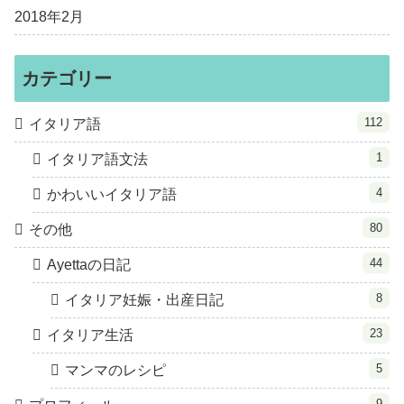
2018年2月
カテゴリー
112
イタリア語
1
イタリア語文法
4
かわいいイタリア語
80
その他
44
Ayettaの日記
8
イタリア妊娠・出産日記
23
イタリア生活
5
マンマのレシピ
9