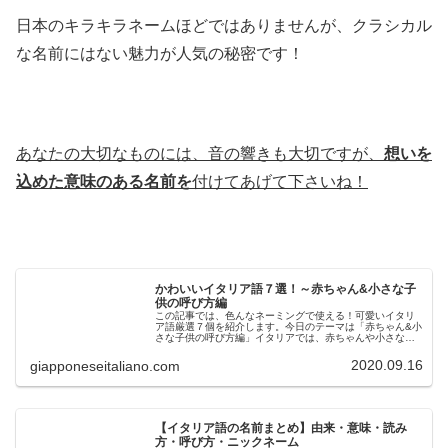
日本のキラキラネームほどではありませんが、クラシカル
な名前にはない魅力が人気の秘密です！
あなたの大切なものには、音の響きも大切ですが、
想いを
込めた意味のある名前を
付けてあげて下さいね！
かわいいイタリア語７選！～赤ちゃん&小さな子
供の呼び方編
この記事では、色んなネーミングで使える！可愛いイタリ
ア語厳選７個を紹介します。今日のテーマは「赤ちゃん&小
さな子供の呼び方編」イタリアでは、赤ちゃんや小さな子
供を、その子の名前以外で呼ぶことがあります。名前を知
らない子日本語にはあまりない感...
2020.09.16
giapponeseitaliano.com
【イタリア語の名前まとめ】由来・意味・読み
方・呼び方・ニックネーム