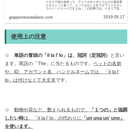
イタリア語の名前って、アメリカやイギリスなどの英語系
ともちょっと違って、とってもおしゃれでカワイイ＆カッ
コイイ！イメージですよね！この記事では、イタリア語の
名前について、よく聞かれる「みんなが知りたいこと」を
まとめてみました！子供やペットに...
2019.05.17
giapponeseitaliano.com
使用上の注意
☆
単語の冒頭の「il la l’ lo」は、冠詞（定冠詞）
と言い
ます。英語の「The」に当たるものです。
ペットの名前
や、ID、アカウント名、ハンドルネームでは、「il la l’
lo」は付けなくて大丈夫
です。
☆
動物や花など、数えられるもので、
「１つの」と強調
したい時
は、「il la l’ lo」の代わりに
「un una un’ uno」
を使います。