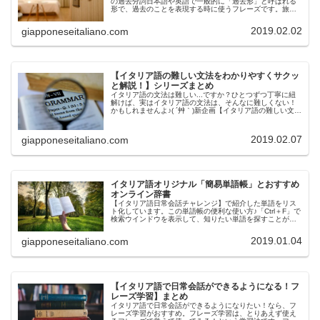
の過去分詞日本語や英語で一般的に「過去形」と呼ばれる
形で、過去のことを表現する時に使うフレーズです。旅行
や日常生活で使えるフレーズなので、ぜひ覚えて使ってみ
てくださいね！基本フ...
2019.02.02
giapponeseitaliano.com
【イタリア語の難しい文法をわかりやすくサクッ
と解説！】シリーズまとめ
イタリア語の文法は難しい...ですか？ひとつずつ丁寧に紐
解けば、実はイタリア語の文法は、そんなに難しくない！
かもしれませんよ♪( ´艸｀)新企画【イタリア語の難しい文法
をわかりやすくサクッと解説！】は、イタリア語の文法の
一番わかりやすい解説...
2019.02.07
giapponeseitaliano.com
イタリア語オリジナル「簡易単語帳」とおすすめ
オンライン辞書
【イタリア語日常会話チャレンジ】で紹介した単語をリス
ト化しています。この単語帳の便利な使い方♪「Ctrl＋F」で
検索ウインドウを表示して、知りたい単語を探すことがで
きます。イタリア語→日本語、日本語→イタリア語 どち
らでも検索できるので、良...
2019.01.04
giapponeseitaliano.com
【イタリア語で日常会話ができるようになる！フ
レーズ学習】まとめ
イタリア語で日常会話ができるようになりたい！なら、フ
レーズ学習がおすすめ。フレーズ学習は、とりあえず使え