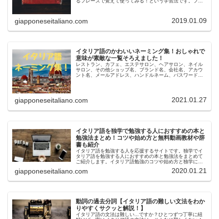
るフレーズで覚えて使ってみる！という学習法です。フレ
ーズ学習は、単語、文法、長文読解、リスニング、スピー
キング、と本気でイタリア語を学問...
2019.01.09
giapponeseitaliano.com
イタリア語のかわいいネーミング集！おしゃれで
意味が素敵な一覧そろえました！
レストラン、カフェ、エステサロン、ヘアサロン、ネイル
サロン、その他ショップ名、ブランド名、会社名、アカウ
ント名、メールアドレス、ハンドルネーム、パスワード、
ペットの名前など色んなネーミングで使える！可愛いイタ
リア語。日本人とイタリア語は相性...
2021.01.27
giapponeseitaliano.com
イタリア語を独学で勉強する人におすすめの本と
勉強法まとめ！コツや始め方と無料動画教材や辞
書も紹介
イタリア語を勉強する人を応援するサイトです。独学でイ
タリア語を勉強する人におすすめの本と勉強法をまとめて
ご紹介します。イタリア語勉強のコツや始め方と独学にお
すすめの無料の動画やおすすめ教材と、おすすめの辞書も
2020.01.21
giapponeseitaliano.com
紹介します！イタリア語を勉強した...
動詞の過去分詞【イタリア語の難しい文法をわか
りやすくサクッと解説！】
イタリア語の文法は難しい...ですか？ひとつずつ丁寧に紐