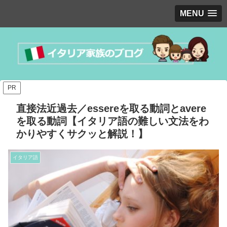
MENU
PR
直接法近過去／essereを取る動詞とavere
を取る動詞【イタリア語の難しい文法をわ
かりやすくサクッと解説！】
イタリア語