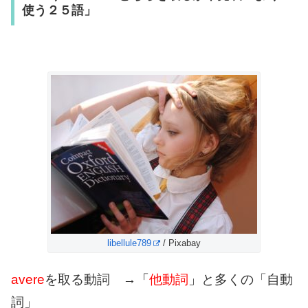
使う２５語」
libellule789
/ Pixabay
avere
を取る動詞 →
「
他動詞
」
と多くの「自動
詞」