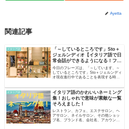
Ayetta
関連記事
「～しているところです」Sto＋
イタリア語
ジェルンディオ【イタリア語で日
常会話ができるようになる！フレ
ーズ学習】
今日のフレーズは、「～しています、～
しているところです」Sto＋ジェルンディ
オ現在進行中であることを表現する時に
使うフレーズです。（中学英語で習っ
た、現在進行形というやつですな！）旅
行や日常生活で使えるフレーズなので、
イタリア語のかわいいネーミング
イタリア語
ぜひ覚えて使ってみてく...
集！おしゃれで意味が素敵な一覧
そろえました！
レストラン、カフェ、エステサロン、ヘ
アサロン、ネイルサロン、その他ショッ
プ名、ブランド名、会社名、アカウント
名、メールアドレス、ハンドルネーム、