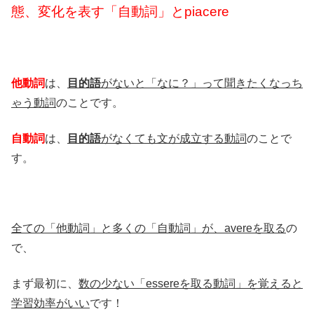
態、変化を表す「自動詞」とpiacere
他動詞
は、
目的語
がないと「なに？」って聞きたくなっち
ゃう動詞
のことです。
自動詞
は、
目的語
がなくても文が成立する動詞
のことで
す。
全ての「他動詞」と多くの「自動詞」が、avereを取る
の
で、
まず最初に、
数の少ない「essereを取る動詞」を覚えると
学習効率がいい
です！