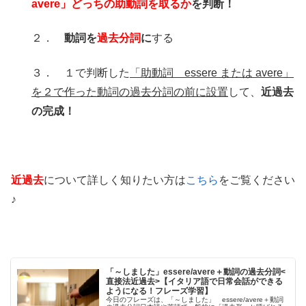
avere」どっちの助動詞を取るか
を判断！
２．
動詞を
過去分詞
に
する
３． １で判断した
「助動詞 essere または avere」
を２で作った動詞の過去分詞の前に設置
して、
近過去
の完成！
近過去
について詳しく知りたい方は
こちら
をご覧ください
♪
「～しました」essere/avere＋動詞の過去分詞<
直接法近過去>【イタリア語で日常会話ができる
ようになる！フレーズ学習】
今日のフレーズは、「～しました」 essere/avere＋動詞