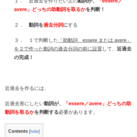
１． 近過去を作りたい文の
動詞が、
「essere／
avere」どっちの助動詞を取るか
を判断！
２．
動詞を
過去分詞
に
する
３． １で判断した
「助動詞 essere または avere」
を２で作った動詞の過去分詞の前に設置
して、
近過去
の完成！
近過去を作るには、
近過去形にしたい
動詞が、
「essere／avere」どっちの助
動詞を取るか
を判断する
必要があります。
Contents
[
hide
]