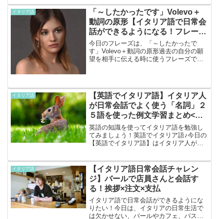
パスワード、ペットの名前など色んなネ
ーミングで使える！可愛いイタリア語。
「～したかったです」Volevo＋
イタリア語
日本人とイタリア語は相性...
動詞の原形【イタリア語で日常会
話ができるようになる！フレーズ
学習】
今日のフレーズは、「～したかったで
す」Volevo＋動詞の原形過去の自分の願
望を相手に伝える時に使うフレーズで
す。旅行や日常生活で使えるフレーズな
ので、ぜひ覚えて使ってみてください
ね！基本フレーズVolevo andare a
Venezi...
【英語でイタリア語】イタリア人
イタリア語
が日常会話でよく使う「名詞」２
５語を使った例文学習まとめ<動
画あり>
英語の知識を使ってイタリア語を勉強し
てみましょう！英語でイタリア語♪今日の
【英語でイタリア語】はイタリア人がよ
く使う「名詞」２５語を使ったフレーズ
学習まずは動画で『イタリア人がよく使
う「名詞」２５語を例文』と一緒にザっ
【イタリア語日常会話チャレン
イタリア語
と見てみましょう！説明...
ジ】バールで店員さんと会話す
る！挨拶×注文×支払
イタリア語で日常会話ができるようにな
りたい！今日は、イタリアの日常生活で
は欠かせない、バールやカフェ、パステ