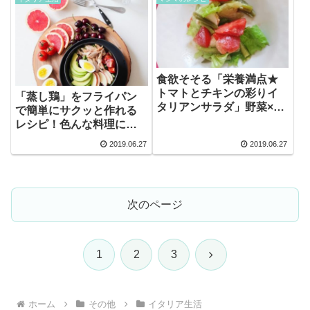
食欲そそる「栄養満点★
トマトとチキンの彩りイ
「蒸し鶏」をフライパン
タリアンサラダ」野菜×鶏
で簡単にサクッと作れる
肉×オリーブオイル×酢×チ
レシピ！色んな料理にア
ーズ
レンジ自由自在！
2019.06.27
2019.06.27
次のページ
次
1
2
3
へ
ホーム
その他
イタリア生活