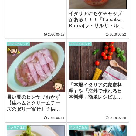
紹介
イタリアにもケチャップ
がある！！！「La salsa
Rubra(ラ・サルサ・ルー
ブラ)」激うまっ！【レシ
2020.05.19
2019.08.22
ピあり】
マンマのレシピ
マンマのレシピ
「本場イタリアの家庭料
理」や「海外で作れる日
本料理」簡単レシピまと
暑い夏のヒンヤリおかず
め
【生ハムとクリームチー
ズのゼリー寄せ】子供も
大好き簡単レシピ（調理
2019.08.11
2019.07.26
時間15分）
イタリア旅行
イタリア生活