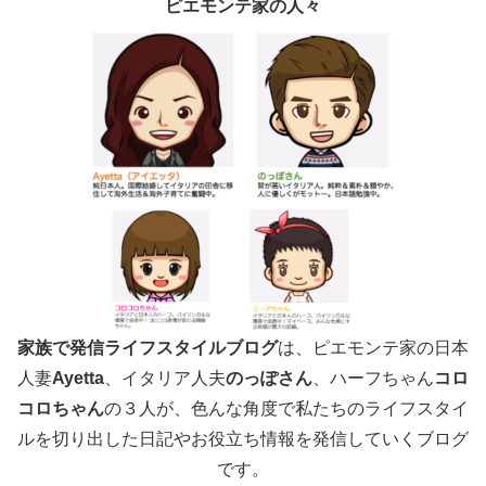
ピエモンテ家の人々
家族で発信ライフスタイルブログ
は、ピエモンテ家の日本
人妻
Ayetta
、イタリア人夫
のっぽさん
、ハーフちゃん
コロ
コロちゃん
の３人が、色んな角度で
私たちのライフスタイ
ルを切り出した日記やお役立ち情報を発信していくブログ
です。