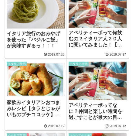
アペリティーボって何飲
イタリア旅行のおみやげ
むの？イタリア人２０人
を使った「バジルご飯」
に聞いてみました！【夏
が美味すぎるっ！！！
編】
2019.07.26
2019.07.17
イタリア生活
イタリア生活
家飲みイタリアンおつま
アペリティーボってな
みレシピ【タラとじゃが
に？仲間と楽しい時間を
いものプチコロッケ】お
過ごすことが最大の目
うちでアペリティーボ！
的！イタリアンハッピー
2019.07.12
2019.07.12
アワー！
イタリア生活
マンマのレシピ