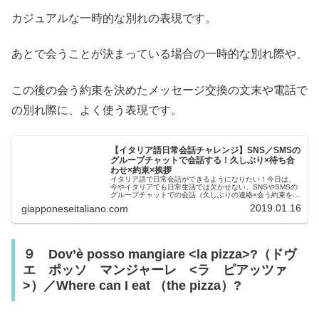
カジュアルな一時的な別れの表現です。
あとで会うことが決まっている場合の一時的な別れ際や、
この後の会う約束を決めたメッセージ交換の文末や電話で
の別れ際に、よく使う表現です。
【イタリア語日常会話チャレンジ】SNS／SMSの
グループチャットで会話する！久しぶり×待ち合
わせ×約束×挨拶
イタリア語で日常会話ができるようになりたい！今日は、
今やイタリアでも日常生活では欠かせない、SNSやSMSの
グループチャットでの会話（久しぶりの連絡×会う約束をす
る×挨拶を交わす）にチャレンジしてみましょう！イタリア
2019.01.16
giapponeseitaliano.com
でも、スマホの普及によっ...
９ Dov’è posso mangiare <la pizza>?（ドヴ
エ ポッソ マンジャーレ <ラ ピアッツァ
>）／Where can I eat （the pizza）?