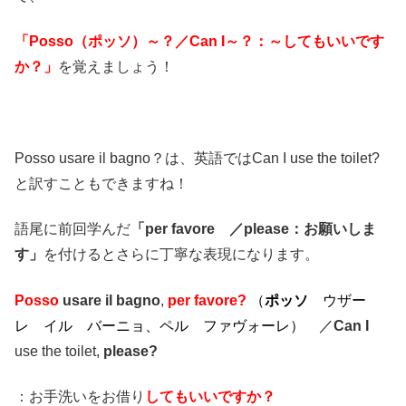
「Posso（ポッソ）～？／Can I～？：～してもいいです
か？」
を覚えましょう！
Posso usare il bagno？は、英語ではCan I use the toilet?
と訳すこともできますね！
語尾に前回学んだ
「per favore ／please：お願いしま
す」
を付けるとさらに丁寧な表現になります。
Posso
usare il bagno
,
per favore?
（
ポッソ
ウザー
レ イル バーニョ、ペル ファヴォーレ）
／
Can I
use the toilet,
please?
：お手洗いをお借り
してもいいですか？