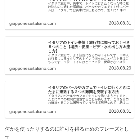
イタリア旅行中、街中で、トイレに行きたくなった時に駆
け込むのに適した場所は、バールやカフェです！特にバー
ルは、イタリアでは街中に沢山あるので、近くに１件バー
ルを見つけるのにそんなに苦労することもないでしょう。
観光中にバールやカフェのトイレを...
2018.08.31
giapponeseitaliano.com
イタリアのトイレ事情！旅行前に知っておくべき
５つのこと【場所・便座・ビデ・水の出し方＆流
し方】
イタリア旅行で、よく話題になるのがトイレです。日本人
旅行者によるイタリアのトイレで困ったことベスト５はこ
ちらです。１位 トイレはどこ？２位 便座がない３位
手を洗う時の水の出し方が分からない４位 トイレの水の
2018.08.29
giapponeseitaliano.com
流し方が分からない５位 便座が２...
イタリアのバールやカフェでトイレに行くときに
たまに遭遇する２つの難関を突破する方法
イタリアのバールやカフェでトイレを借りようとすると、
たまに２つの難関に遭遇することがあります。これを自力
れ解決することは困難っていうかほぼ無理なので、助けを
求めるのが正解です。バールやカフェのトイレに行くとき
にたまに遭遇する２つの難関はこち...
2018.08.31
giapponeseitaliano.com
何かを使ったりするのに許可を得るためのフレーズとし
て、