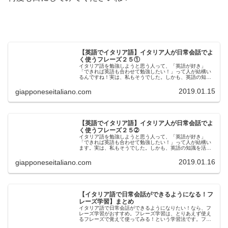
【英語でイタリア語】イタリア人が日常会話でよ
く使うフレーズ２５①
イタリア語を勉強しようと思う人って、「英語が好き」
「できれば英語も合わせて勉強したい！」って人が結構い
るんですね！実は、私もそうでした。しかも、英語の知識
を活用してイタリア語を勉強すると、効率が良いのです！
なぜなら、日本語よりも英語はずっと...
2019.01.15
giapponeseitaliano.com
【英語でイタリア語】イタリア人が日常会話でよ
く使うフレーズ２５➁
イタリア語を勉強しようと思う人って、「英語が好き」
「できれば英語も合わせて勉強したい！」って人が結構い
ます。実は、私もそうでした。しかも、英語の知識を活用
してイタリア語を勉強すると、効率が良いのです！なぜな
ら、日本語よりも英語はずっとイタリ...
2019.01.16
giapponeseitaliano.com
【イタリア語で日常会話ができるようになる！フ
レーズ学習】まとめ
イタリア語で日常会話ができるようになりたい！なら、フ
レーズ学習がおすすめ。フレーズ学習は、とりあえず使え
るフレーズで覚えて使ってみる！という学習法です。フレ
ーズ学習は、単語、文法、長文読解、リスニング、スピー