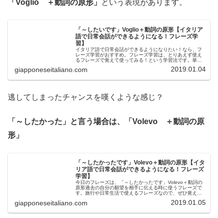
「Voglio ＋動詞の原形」
という表現があります。
「～したいです」Voglio＋動詞の原形【イタリア
語で日常会話ができるようになる！フレーズ学
習】
イタリア語で日常会話ができるようになりたい！なら、フ
レーズ学習がおすすめ。フレーズ学習は、とりあえず使え
るフレーズで覚えて使ってみる！という学習法です。単
語、文法、長文読解、リスニング、スピーキング、と本気
2019.01.04
giapponeseitaliano.com
でイタリア語を学問として勉強する学...
逃してしまったチャンスを嘆くような感じ？
「～したかった」と言う場合は、「Volevo ＋動詞の原
形」
「～したかったです」Volevo＋動詞の原形【イタ
リア語で日常会話ができるようになる！フレーズ
学習】
今日のフレーズは、「～したかったです」Volevo＋動詞の
原形過去の自分の願望を相手に伝える時に使うフレーズで
す。旅行や日常生活で使えるフレーズなので、ぜひ覚えて
使ってみてくださいね！基本フレーズVolevo andare a
2019.01.05
giapponeseitaliano.com
Venezi...