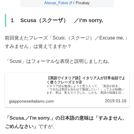
Alexas_Fotos
/ Pixabay
１ Scusa（スクーザ） ／I’m sorry.
前回覚えたフレーズ「Scusi.（スクージ）／Excuse me.：
すみません」は覚えてますか？
「Scusi」はフォーマルな表現と説明しましたね。
【英語でイタリア語】イタリア人が日常会話でよ
く使うフレーズ２５➁
イタリア語を勉強しようと思う人って、「英語が好き」
「できれば英語も合わせて勉強したい！」って人が結構い
ます。実は、私もそうでした。しかも、英語の知識を活用
してイタリア語を勉強すると、効率が良いのです！なぜな
ら、日本語よりも英語はずっとイタリ...
2019.01.16
giapponeseitaliano.com
「Scusa.／I’m sorry.」の日本語の意味は「すみません、
ごめんなさい」
ですが、