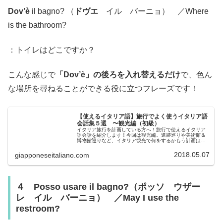
Dov’è
il bagno? （
ドヴエ
イル バーニョ） ／Where
is the bathroom?
：トイレはどこですか？
こんな感じで
「Dov’è」の後ろを入れ替えるだけ
で、色ん
な場所を尋ねることができる役に立つフレーズです！
【使えるイタリア語】旅行でよく使うイタリア語
会話集５選 〜観光編（初級）
イタリア旅行を計画している方へ！旅行で使えるイタリア
語会話を紹介します！今回は観光編。遺跡巡りや美術館＆
博物館巡りなど、イタリア観光で何をするかもう計画はバ
ッチリですか？せっかくのイタリア旅行、色んなところを
観光する計画を立ててワクワクしま...
2018.05.07
giapponeseitaliano.com
４ Posso usare il bagno?（ポッソ ウザー
レ イル バーニョ） ／May I use the
restroom?