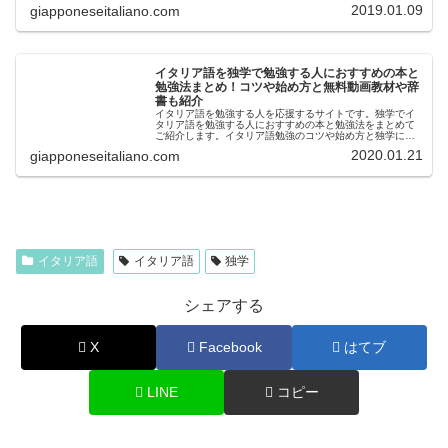
キング、と本気でイタリア語を学問...
2019.01.09
giapponeseitaliano.com
イタリア語を独学で勉強する人におすすめの本と
勉強法まとめ！コツや始め方と無料動画教材や辞
書も紹介
イタリア語を勉強する人を応援するサイトです。独学でイ
タリア語を勉強する人におすすめの本と勉強法をまとめて
ご紹介します。イタリア語勉強のコツや始め方と独学にお
すすめの無料の動画やおすすめ教材と、おすすめの辞書も
2020.01.21
giapponeseitaliano.com
紹介します！イタリア語を勉強した...
イタリア語
イタリア語
独学
シェアする
X
Facebook
はてブ
LINE
コピー