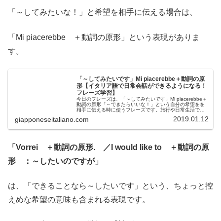
「～してみたいな！」と希望を相手に伝える場合は、
「Mi piacerebbe ＋動詞の原形」という表現がありま
す。
「～してみたいです」Mi piacerebbe＋動詞の原
形【イタリア語で日常会話ができるようになる！
フレーズ学習】
今日のフレーズは、「～してみたいです」Mi piacerebbe＋
動詞の原形「～できたらいいな！」という自分の希望をを
相手に伝える時に使うフレーズです。旅行や日常生活で使
えるフレーズなので、ぜひ覚えて使ってみてくださいね！
2019.01.12
giapponeseitaliano.com
基本フレーズMi ...
「Vorrei ＋動詞の原形. ／I would like to ＋動詞の原
形 ：～したいのですが」
は、「できることなら～したいです」という、ちょっと控
えめな希望の意味も含まれる表現です。